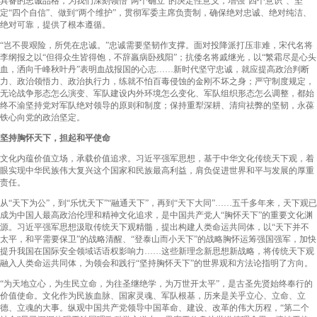
具备的忠诚品格，为我们深刻领悟“两个确立”的决定性意义，增强“四个意识”、坚
定“四个自信”、做到“两个维护”，贯彻军委主席负责制，确保绝对忠诚、绝对纯洁、
绝对可靠，提供了根本遵循。
“岂不畏艰险，所凭在忠诚。”忠诚需要坚韧作支撑。面对投降派打压非难，宋代名将
李纲报之以“但得众生皆得饱，不辞羸病卧残阳”；抗倭名将戚继光，以“繁霜尽是心头
血，洒向千峰秋叶丹”表明血战报国的心志……新时代坚守忠诚，就应提高政治判断
力、政治领悟力、政治执行力，练就不怕百毒侵蚀的金刚不坏之身；严守制度规定，
无论战争形态怎么演变、军队建设内外环境怎么变化、军队组织形态怎么调整，都始
终不渝坚持党对军队绝对领导的原则和制度；保持重犁深耕、清疴祛弊的坚韧，永葆
铁心向党的政治坚定。
坚持胸怀天下，担起和平使命
文化内蕴价值立场，承载价值追求。习近平强军思想，基于中华文化传统天下观，着
眼实现中华民族伟大复兴这个国家和民族最高利益，肩负促进世界和平与发展的厚重
责任。
从“天下为公”，到“乐忧天下”“融通天下”，再到“天下大同”……五千多年来，天下观已
成为中国人最高政治伦理和精神文化追求，是中国共产党人“胸怀天下”的重要文化渊
源。习近平强军思想汲取传统天下观精髓，提出构建人类命运共同体，以“天下并不
太平，和平需要保卫”的战略清醒、“登泰山而小天下”的战略胸怀运筹强国强军，加快
提升我国在国际安全领域话语权影响力……这些新理念新思想新战略，将传统天下观
融入人类命运共同体，为领会和践行“坚持胸怀天下”的世界观和方法论指明了方向。
“为天地立心，为生民立命，为往圣继绝学，为万世开太平”，是古圣先贤始终奉行的
价值使命。文化作为民族血脉、国家灵魂、军队根基，历来是关乎立心、立命、立
德、立魂的大事。纵观中国共产党领导中国革命、建设、改革的伟大历程，“第二个