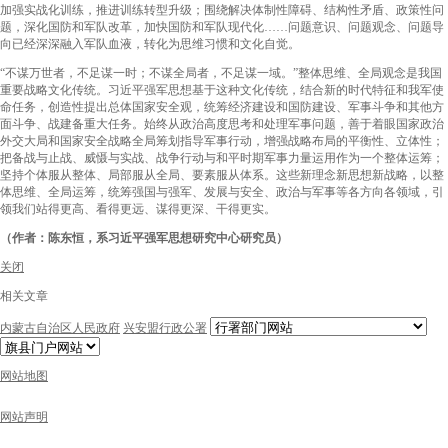
加强实战化训练，推进训练转型升级；围绕解决体制性障碍、结构性矛盾、政策性问
题，深化国防和军队改革，加快国防和军队现代化……问题意识、问题观念、问题导
向已经深深融入军队血液，转化为思维习惯和文化自觉。
“不谋万世者，不足谋一时；不谋全局者，不足谋一域。”整体思维、全局观念是我国
重要战略文化传统。习近平强军思想基于这种文化传统，结合新的时代特征和我军使
命任务，创造性提出总体国家安全观，统筹经济建设和国防建设、军事斗争和其他方
面斗争、战建备重大任务。始终从政治高度思考和处理军事问题，善于着眼国家政治
外交大局和国家安全战略全局筹划指导军事行动，增强战略布局的平衡性、立体性；
把备战与止战、威慑与实战、战争行动与和平时期军事力量运用作为一个整体运筹；
坚持个体服从整体、局部服从全局、要素服从体系。这些新理念新思想新战略，以整
体思维、全局运筹，统筹强国与强军、发展与安全、政治与军事等各方向各领域，引
领我们站得更高、看得更远、谋得更深、干得更实。
（作者：陈东恒，系习近平强军思想研究中心研究员）
关闭
相关文章
内蒙古自治区人民政府
兴安盟行政公署
网站地图
网站声明