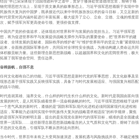
结合”早已深深体现于治国理政科学之道中，贯穿于修身处世道德理念里，熔铸于格
物究理思想方法上，呈现于质文兼具的叙事形态上。习近平强军思想着眼于实现中华
民族伟大复兴的中国梦，既承接近代以来中华民族孜孜以求的奋斗目标，又立足新的
时代背景对其内涵外延进行丰富拓展，极大提升了立心、立命、立德、立魂的维度层
次，赋予强军兴军更高使命引领、更强价值支撑。
中国共产党的价值追求，还体现在对世界和平与发展的自觉担当上。习近平强军思
想，将为促进世界和平与发展提供战略支撑作为军队的重要使命，把“世界和平的建
设者、全球发展的贡献者、国际秩序的维护者”与“维护世界和平的坚定力量”紧密联结
起来，全面推进国际军事合作，共同应对全球性安全挑战，为推动构建人类命运共同
体积极贡献力量。这些新理念新思想新战略，以超越国界和文化的宏阔世界性，极大
拓展了我军使命空间、责任边界。
奋楫扬帆，自强不息
任何文化都有自己的功能。习近平强军思想是新时代党的军事思想，其文化叙事及呈
现形态基于强军实践又反映强军实践，具备了与时代发展相适应、与强国复兴相匹配
的战斗功能。
时代造就英雄、滋养文化，什么样的时代生长什么样的文化。新时代是我国由富向强
发展的时代，是人民军队瞄着世界一流奋楫扬帆的时代。习近平强军思想根植于这样
一个意气风发的新时代，遵循的是“国防和军队现代化进程必须同国家现代化进程相
适应，军事能力必须同实现中华民族伟大复兴的战略需求相适应”的科学规律，聚焦
的是强军兴军的鲜明主题，提出的是实现党在新时代的强军目标，瞄准的是全面建成
世界一流军队……这些新理念新思想新战略蕴含的人文气质和文化气韵，熔铸了自强
不息的文化底色，引领军队不断从胜利走向胜利。
当今时代，世界百年未有之大变局加速演进，发展机遇与风险挑战并存、不确定难预