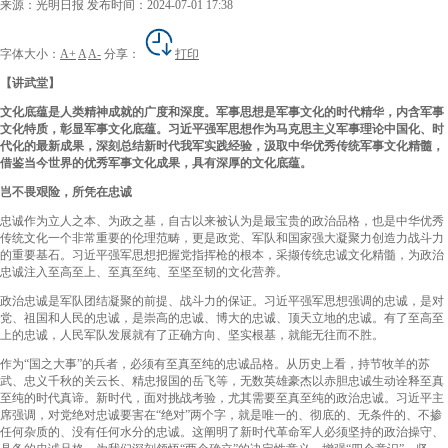
来源：光明日报
发布时间：2024-07-01 17:38
字体大小：
A+
A
A-
分享：
打印
【讲武堂】
文化底蕴是人类精神成就的广度和深度。军事思想是军事文化的时代精华，内含军事
文化特质，彰显军事文化底蕴。习近平强军思想作为马克思主义军事理论中国化、时
代化的最新成果，深刻总结新时代我军实践经验，汲取中华优秀传统军事文化精髓，
借鉴当今世界的优秀军事文化成果，具有深厚的文化底蕴。
岂不畏艰险，所凭在忠诚
忠诚作为立人之本、为政之基，自古以来被认为是最宝贵的政治品格，也是中华优秀
传统文化一个非常重要的伦理范畴，更是政党、军队和国家强大凝聚力创造力战斗力
的重要基石。习近平强军思想把握党指挥枪的根本，采撷传统忠诚文化精髓，为政治
忠诚注入至高至上、至真至纯、至坚至韧的文化营养。
政治忠诚是军队团结凝聚的前提、战斗力的保证。习近平强军思想强调的忠诚，是对
党、祖国和人民的忠诚，是崇高的忠诚、博大的忠诚、顶天立地的忠诚。有了至高至
上的忠诚，人民军队发展就有了正确方向、坚实根基，就能无往而不胜。
作为“国之大事”的兵者，必须有至真至纯的忠诚品格。从历史上看，持节牧羊的苏
武、忠义千秋的关云长、精忠报国的岳飞等，无数英雄豪杰以赤胆忠诚生动诠释至真
至纯的时代真谛。新时代，面对挑战考验，尤其需要至真至纯的政治忠诚。习近平主
席强调，对党绝对忠诚要害在“绝对”两个字，就是唯一的、彻底的、无条件的、不掺
任何杂质的、没有任何水分的忠诚。这阐明了新时代革命军人必须坚持的政治操守、