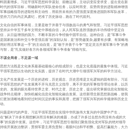
料因素增多。习近平强军思想科学谋划、前瞻运筹，主动识变应变求变，提出党在新
时代的强军目标，明确新时代军队使命任务，以应时而变、应势而变的进取精神增强
军事战略指导的进取性和主动性，用前所未有的力度强度深度推进国防和军队改革，
坚持刀刃向内正风肃纪，把准了历史脉动，跑在了时代前列。
文化自信的军事体现，主要是敢于并善于与强敌战斗的勇气和智慧。习近平强军思想
坚持从中华五千多年文明史中厚植自信，从人民军队迭胜强敌的丰功伟绩中坚定自
信，从日益增强的国力、不断丰富的斗争经验中固牢自信。这种自信，是“军事斗争
是国家政治和外交斗争坚强后盾”的深刻认知，是“形势越复杂,越要有步骤、有策略地
用好用活军事这一手”的主动自觉，是“敢于并善于斗争”“坚定灵活开展军事斗争”的勇
与智，是“扎实做好各方向各领域军事斗争准备”得稳与实。
不谋全局者，不足谋一域
思想方法既是文化体系最基础最核心的组成部分，也是文化底蕴的最集中体现。习近
平强军思想以生动的文化实践，提供了在时代大潮中引领强军兴军的科学方法论。
文化产生发展是一个历史的进程，历史观念、历史思维是文化逻辑的固有部分。习近
平强军思想的产生发展离不开马克思主义指导，离不开党的军事指导理论传承，以历
史的、发展的眼光看待世界之变、时代之变、历史之变，提出研究掌握信息化智能化
战争特点规律，加快机械化信息化智能化融合发展。这些新理念新思想新战略，使我
们更加清晰地看到经过时间沉淀的事实和真理，把握了强军兴军的科学规律和历史主
动。
问题是时代的声音。习近平强军思想在实现中华民族伟大复兴的中国梦中产生，
在“解决了许多长期想解决而没有解决的难题，办成了许多过去想办而没有办成的大
事”的实践中发展。这些年，习近平强军思想引领我们聚焦强化党对军队的绝对领导
持续开展政治整训，贯彻军委主席负责制；着眼纠治和平积弊、提高打赢能力，大力