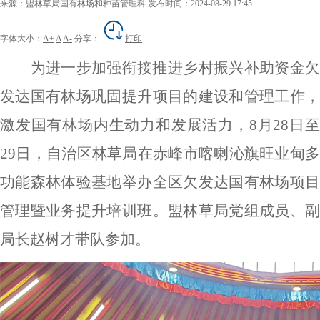
来源：盟林草局国有林场和种苗管理科
发布时间：2024-08-29 17:45
字体大小：
A+
A
A-
分享：
打印
为进一步加强衔接推进乡村振兴补助资金欠
发达国有林场巩固提升项目的建设和管理工作，
激发国有林场内生动力和发展活力，
8月28日
29日，自治区林草局在
赤峰市喀喇沁旗旺业甸多
功能森林体验基地
举办
全区欠发达国有林场项
管理暨业务提升培训班
。
盟林草局党组成员、
局长赵树才带队参加。