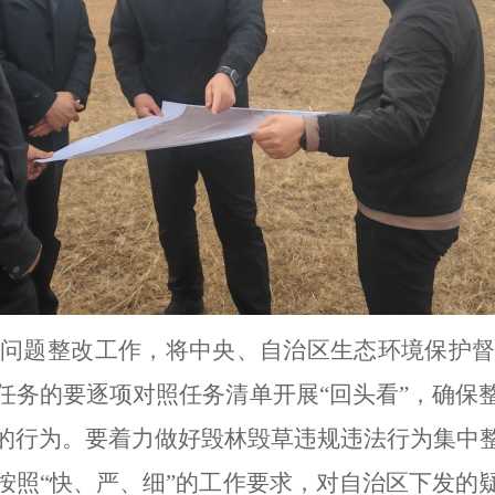
馈问题整改
工作，
将中央、自治区生态环境保护
任务的要
逐项对照
任务清单
开展
“回头看”
，
确保
的行为
。
要着力做好毁林毁草违规违法行为集中
按照
“快、严、细”的工作要求，对自治区下发的