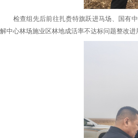
检查
组先后前往
扎赉特旗
跃进马场、国有
解中心林场施业区林地成活率不达标问题整改进