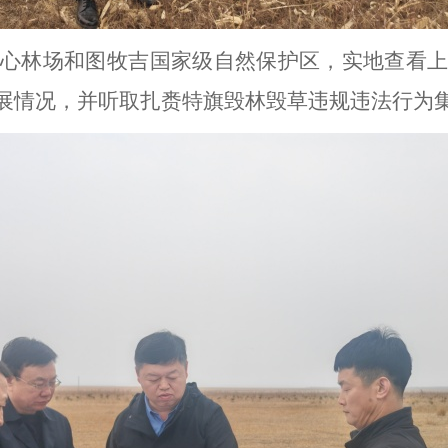
中心林场
和
图牧吉国家级自然保护区，实地
查看
展情况
，
并听取
扎赉特旗毁林毁草违规违法行为